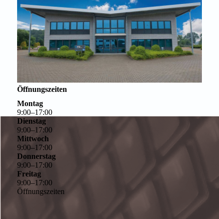
Öffnungszeiten
Montag
9
:
00
–
17
:
00
Dienstag
9
:
00
–
17
:
00
Mittwoch
9
:
00
–
17
:
00
Donnerstag
9
:
00
–
17
:
00
Freitag
9
:
00
–
17
:
00
Öffnungszeiten