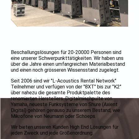
Beschallungslösungen für 20-20000 Personen sind
eine unserer Schwerpunkttätigkeiten. Wir haben uns
über die Jahre einen umfangreichen Materialbestand
und einen noch grösseren Wissensstand zugelegt.
Seit 2006 sind wir "L-Acoustics Rental Network"
Teilnehmer und verfügen von der "8XT" bis zur "K2"
über nahezu die gesamte Produktpalette des
renomierten Herstellers. Digitalmischpulte von
Yamaha, neueste Funksysteme von Shure (Axient
Digital) gehören genauso zu unserem Bestand, wie
Mikrofone von Neumann oder Schoeps.
Wir bieten unseren Kunden High End Lösungen für
jeden Zweck und jede Größenordnung.